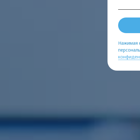
Нажимая н
персональ
конфиден